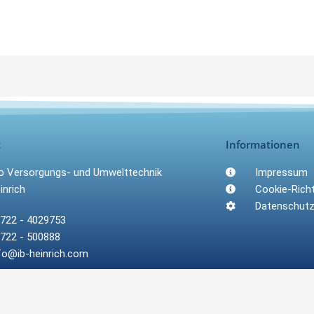
t
Informationen
ro Versorgungs- und Umwelttechnik
Impressum
inrich
Cookie-Richt
Datenschut
722 - 4029753
722 - 500888
fo@ib-heinrich.com