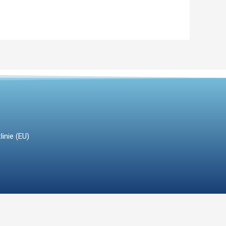
linie (EU)
z