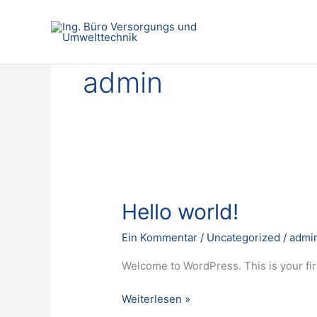
Zum
Inhalt
springen
admin
Hello
Hello world!
world!
Ein Kommentar
/
Uncategorized
/
admi
Welcome to WordPress. This is your first
Weiterlesen »