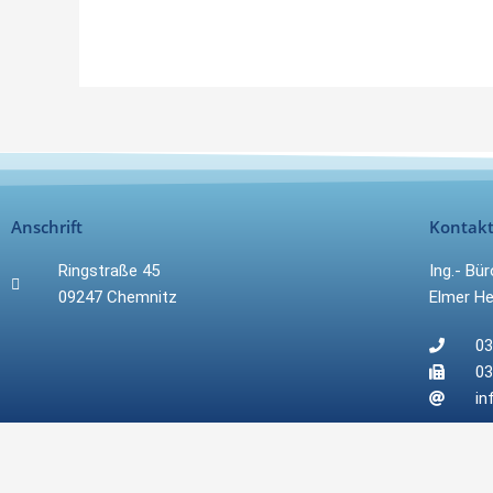
Anschrift
Kontak
Ringstraße 45
Ing.- Bü
09247 Chemnitz
Elmer He
03
03
in